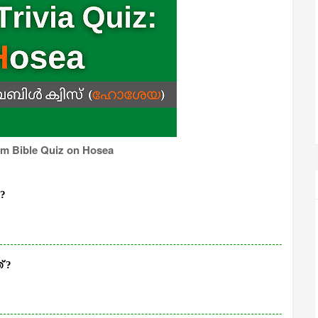
m Bible Quiz on Hosea
?
 ?