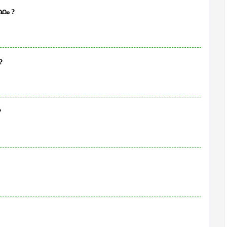
ഥം ?
?
?