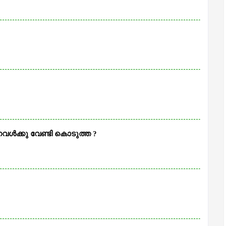
വൾക്കു വേണ്ടി കൊടുത്ത ?