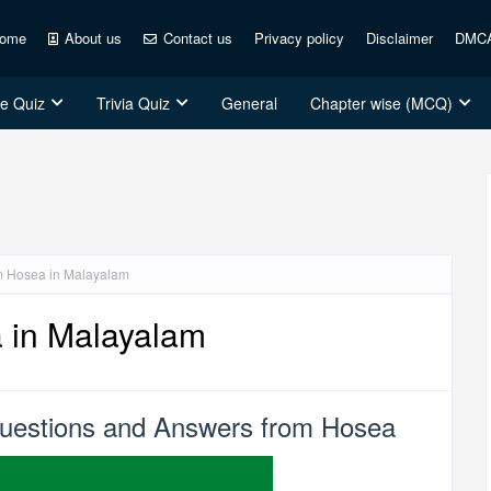
ome
About us
Contact us
Privacy policy
Disclaimer
DMC
ce Quiz
Trivia Quiz
General
Chapter wise (MCQ)
om Hosea in Malayalam
a in Malayalam
uestions and Answers from Hosea