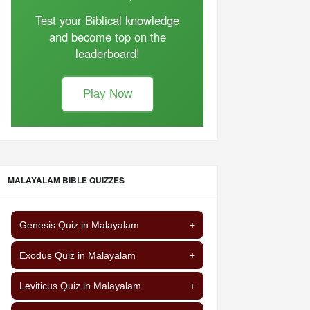
Test your Biblical knowledge
and become top on the
leaderboard!
Play Now
MALAYALAM BIBLE QUIZZES
Genesis Quiz in Malayalam
+
Exodus Quiz in Malayalam
+
Leviticus Quiz in Malayalam
+