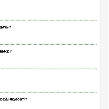
്ടണം ?
ങ്ങനെ ?
 പോലെ ആരാണ് ?