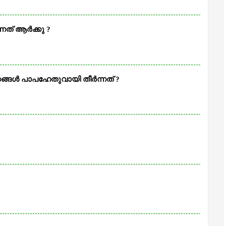
നത് ആർക്കു ?
്ങൾ പാപഹേതുവായി തീർന്നത് ?