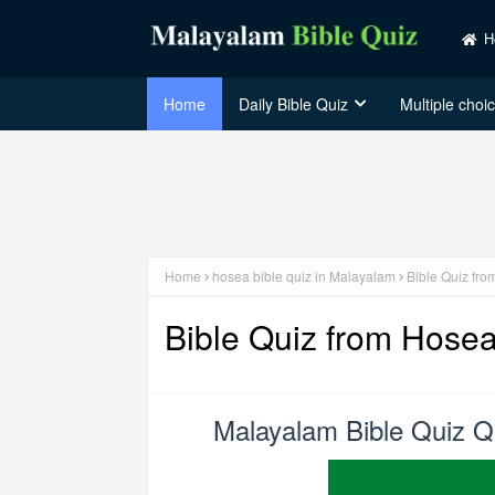
H
Home
Daily Bible Quiz
Multiple choi
Home
hosea bible quiz in Malayalam
Bible Quiz fr
Bible Quiz from Hose
Malayalam Bible Quiz Q