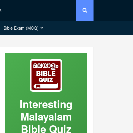
A
Bible Exam (MCQ)
Interesting
Malayalam
Bible Quiz