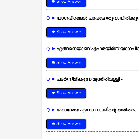
👁 Show Answer
Q ➤
യാഗപീഠങ്ങൾ പാപഹേതുവായിരിക്കുന്
👁 Show Answer
Q ➤
എങ്ങനെയാണ് എഫ്രയീമിന് യാഗപീഠങ
👁 Show Answer
Q ➤
പടർന്നിരിക്കുന്ന മുന്തിരിവള്ളി -
👁 Show Answer
Q ➤
ഹോശേയ എന്നാ വാക്കിന്റെ അർത്ഥം
👁 Show Answer