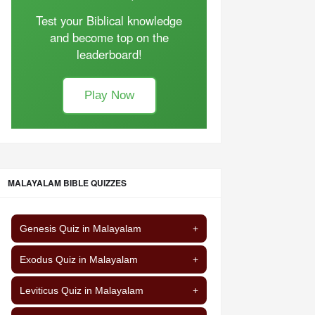
Test your Biblical knowledge
and become top on the
leaderboard!
Play Now
MALAYALAM BIBLE QUIZZES
Genesis Quiz in Malayalam
+
Exodus Quiz in Malayalam
+
Leviticus Quiz in Malayalam
+