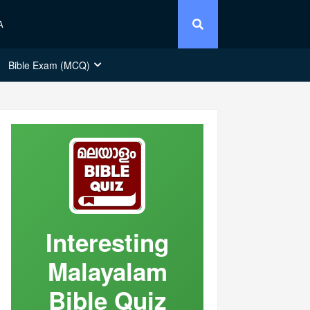
A
Bible Exam (MCQ)
Interesting
Malayalam
Bible Quiz