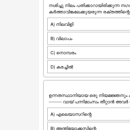
നശിച്ചു നിലം പതിക്കാറായിരിക്കുന്ന 
കര്‍ത്താവിങ്കലേക്കുയരുന്ന രക്തത്തിന്റെ -
A) നിലവിളി
B) വിലാപം
C) നൊമ്പരം
D) കരച്ചില്‍
ഉന്നതസ്ഥാനിയായ ഒരു നിയമജ്ഞനും 
--------- വായ്‌ പന്നിമാംസം തീറ്റാന്‍ അവര
A) എലെയാസറിന്റെ
B) അന്തിയോക്കസിന്റെ