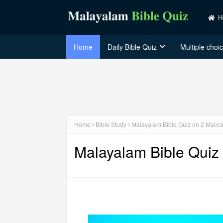
H
Home
Daily Bible Quiz
Multiple choi
Home
Bible Study
Malayalam Bible Quiz on 2 Macc
Malayalam Bible Quiz