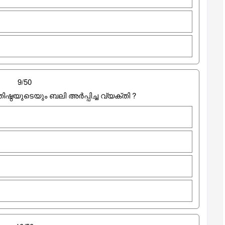
9/50
്ഠയുടെയും ബലി അർപ്പിച്ച വ്യക്തി ?