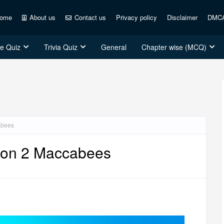
ome
About us
Contact us
Privacy policy
Disclaimer
DMC
ce Quiz
Trivia Quiz
General
Chapter wise (MCQ)
abees
 on 2 Maccabees