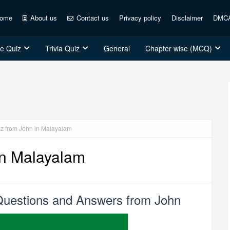
ome
About us
Contact us
Privacy policy
Disclaimer
DMC
ce Quiz
Trivia Quiz
General
Chapter wise (MCQ)
iz from John in Malayalam
in Malayalam
Questions and Answers from John