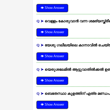
👁 Show Answer
Q ➤
വെള്ളം കോരുവാന്‍ വന്ന ശമര്യസ്ത്രീയ
👁 Show Answer
Q ➤
യേശു ഗലീലയിലെ കാനാവില്‍ ചെയ്ത
👁 Show Answer
Q ➤
യെരുശലേമില്‍ ആട്ടുവാതില്‍ക്കല്‍ ഉ
👁 Show Answer
Q ➤
ബെതേസ്ഥാ കുളത്തിന് എത്ര മണ്ഡപങ്ങ
👁 Show Answer