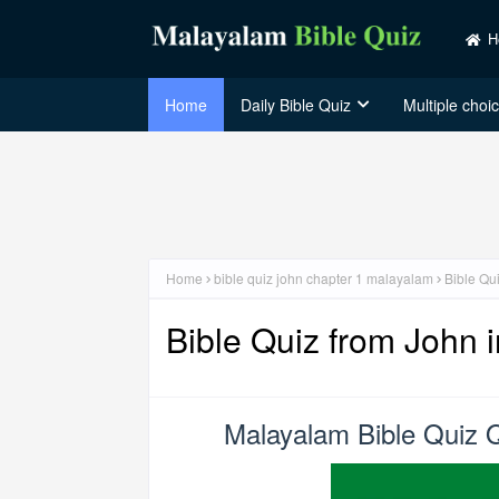
H
Home
Daily Bible Quiz
Multiple choi
Home
bible quiz john chapter 1 malayalam
Bible Qu
Bible Quiz from John 
Malayalam Bible Quiz 