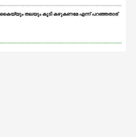
റെ കൈയ്യും തലയും കൂടി കഴുകണമേ എന്ന് പറഞ്ഞതാര്