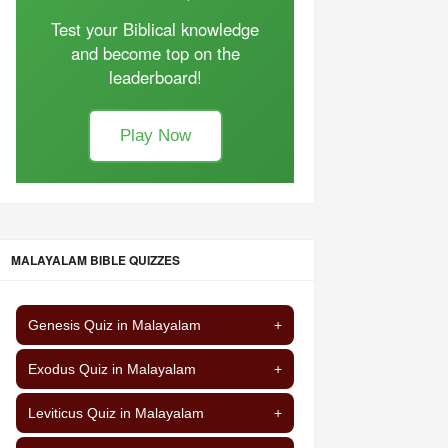
Test your Biblical knowledge
and become top on the
leaderboard!
Play Now
MALAYALAM BIBLE QUIZZES
Genesis Quiz in Malayalam
+
Exodus Quiz in Malayalam
+
Leviticus Quiz in Malayalam
+