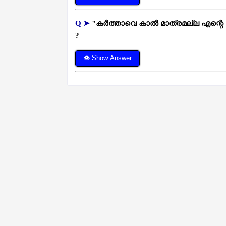
Q ➤
"കര്‍ത്താവെ കാല്‍ മാത്രമല്ല എന്
?
👁 Show Answer