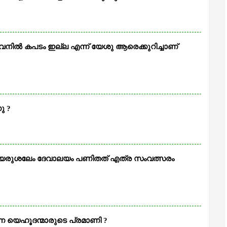
നില്‍ കപടം ഇല്ല എന്ന് യേശു ആരെക്കുറിച്ചാണ്
ു ?
ന യെരുശലേം ദേവാലയം പണിതത് എത്ര സംവത്സരം
ുന്ന യെഹൂദന്മാരുടെ പ്രമാണി ?