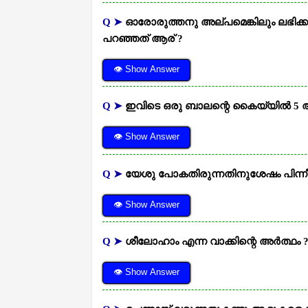
Q ➤
ഓരോരുത്തനു അല്പമെങ്കിലും ലഭിക്കു
പറഞ്ഞത് ആര് ?
👁 Show Answer
Q ➤
ഇവിടെ ഒരു ബാലന്റെ കൈയ്യില്‍ 5 അപ്
👁 Show Answer
Q ➤
യേശു പോകതിരുന്നതിനുശേഷം പിന്നീട
👁 Show Answer
Q ➤
ശീലോഹാം എന്ന വാക്കിന്റെ അര്‍ത്ഥം 
👁 Show Answer