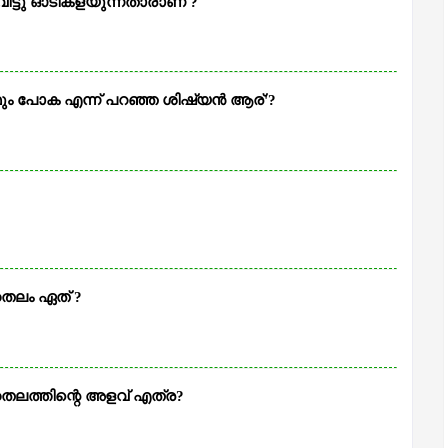
ിട്ടു ഓടികളയുന്നതാരാണ് ?
ും പോക എന്ന് പറഞ്ഞ ശിഷ്യന്‍ ആര്'?
തൈലം ഏത് ?
തൈലത്തിന്റെ അളവ് എത്ര?