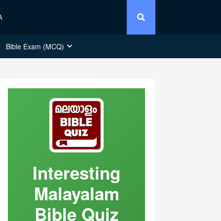
A
Bible Exam (MCQ)
Interesting
Malayalam
Bible Quiz