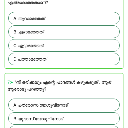
എത്രാമത്തേതാണ്?
A ആറാമത്തേത്
B ഏഴാമത്തേത്
C എട്ടാമത്തേത്
D പത്താമത്തേത്
7➤
"നീ ഒരിക്കലും എന്റെ പാദങ്ങൾ കഴുകരുത്". ആര്
ആരോടു പറഞ്ഞു?
A പത്രോസ് യേശുവിനോട്
B യൂദാസ് യേശുവിനോട്