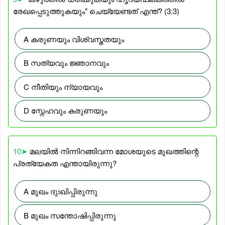
രേഖപ്പെടുത്തുകയും" ചെയ്യേണ്ടത് എന്ത്? (3:3)
A കരുണയും വിശ്വസ്തതയും
B സത്യവും ജ്ഞാനവും
C നീതിയും ന്യായവും
D സ്നേഹവും കരുണയും
10➤
മലയിൽ നിന്നിറങ്ങിവന്ന മോശയുടെ മുഖത്തിന്റെ
പ്രത്യേകത എന്തായിരുന്നു?
A മുഖം ദുഃഖിപ്പിരുന്നു
B മുഖം സന്തോഷിപ്പിരുന്നു