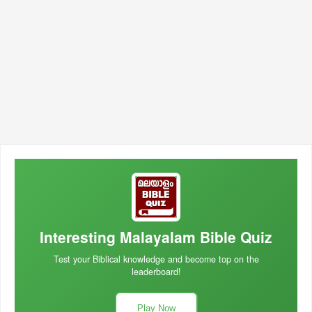
Interesting Malayalam Bible Quiz
Test your Biblical knowledge and become top on the
leaderboard!
Play Now