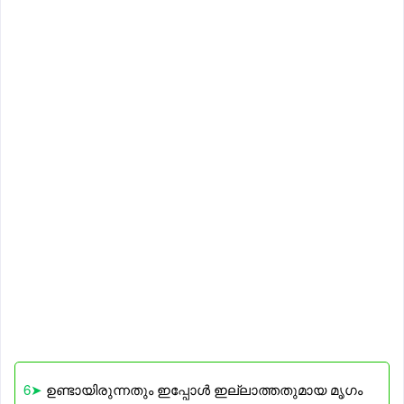
6➤
ഉണ്ടായിരുന്നതും ഇപ്പോൾ ഇല്ലാത്തതുമായ മൃഗം