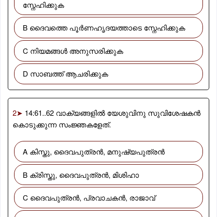
സ്നേഹിക്കുക
B ദൈവത്തെ പൂർണഹൃദയത്താടെ സ്നേഹിക്കുക
C നിയമങ്ങൾ അനുസരിക്കുക
D സാബത്ത് ആചരിക്കുക
2➤
14:61..62 വാക്യങ്ങളിൽ യേശുവിനു സുവിശേഷകൻ
കൊടുക്കുന്ന സംജ്ഞകളേത്.
A കിസ്തു, ദൈവപുത്രൻ, മനുഷ്യപുത്രൻ
B ക്രിസ്തു, ദൈവപുത്രൻ, മിശിഹാ
C ദൈവപുത്രൻ, പ്രവാചകൻ, രാജാവ്