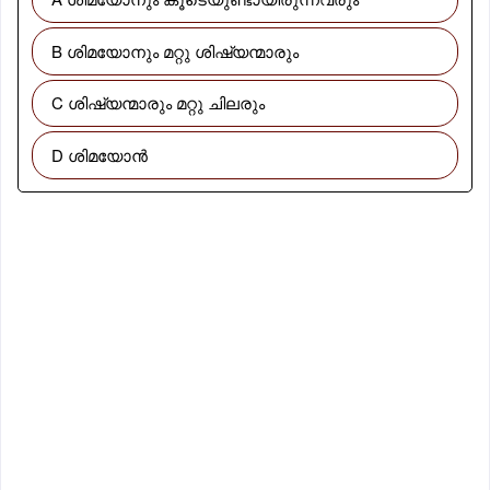
B ശിമയോനും മറ്റു ശിഷ്യന്മാരും
C ശിഷ്യന്മാരും മറ്റു ചിലരും
D ശിമയോൻ