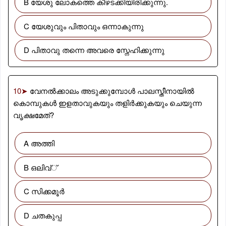
B യേശു ലോകത്തെ കീഴടക്കിയിരിക്കുന്നു.
C യേശുവും പിതാവും ഒന്നാകുന്നു
D പിതാവു തന്നെ അവരെ സ്നേഹിക്കുന്നു
10➤
വേനൽക്കാലം അടുക്കുമ്പോൾ പാലസ്തീനായിൽ
കൊമ്പുകൾ ഇളതാവുകയും തളിർക്കുകയും ചെയുന്ന
വൃക്ഷമേത്?
A അത്തി
B ഒലിവ്്
C സിക്കമൂർ
D ചതകുപ്പ