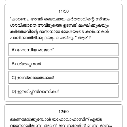
11/50
"കാരണം, അവർ ദൈവമായ കർത്താവിന്റെ സ്വരം
ശ്രവിക്കാതെ അവിടുത്തെ ഉടമ്പടി ലംഘിക്കുകയും
കർത്താവിന്റെ ദാസനായ മോശയുടെ കല്പനകൾ
പാലിക്കാതിരിക്കുകയും ചെയ്തു. " ആര് ?
A) ഹോസിയ രാജാവ്
B) ശ്രേഷ്ഠന്മാർ
C) ഇസ്രായേൽക്കാർ
D) ഈജിപ്ത് നിവാസികൾ
12/50
ഭരണമേല്ക്കുമ്പോള്‍ യഹോവാഹാസിന് എത്ര
വയസ്സായിരുന്നു അവന്‍ ജറുസലേമില്‍ മൂന്നു മാസം