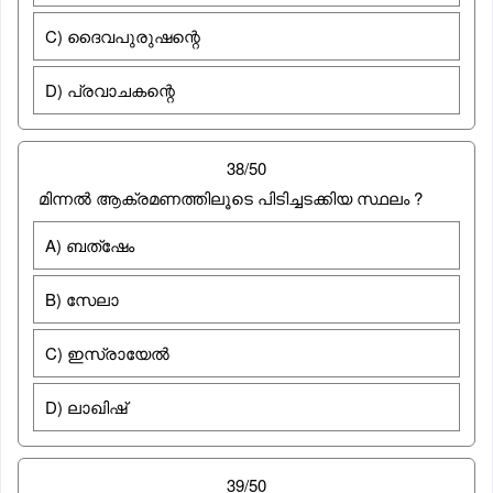
C) ദൈവപുരുഷന്റെ
D) പ്രവാചകന്റെ
38/50
മിന്നൽ ആക്രമണത്തിലൂടെ പിടിച്ചടക്കിയ സ്ഥലം ?
A) ബത്ഷേം
B) സേലാ
C) ഇസ്രായേൽ
D) ലാഖിഷ്
39/50