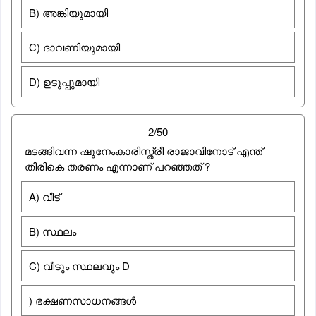
B) അങ്കിയുമായി
C) ദാവണിയുമായി
D) ഉടുപ്പുമായി
2/50
മടങ്ങിവന്ന ഷുനേംകാരിസ്ത്രീ രാജാവിനോട് എന്ത്
തിരികെ തരണം എന്നാണ് പറഞ്ഞത് ?
A) വീട്
B) സ്ഥലം
C) വീടും സ്ഥലവും D
) ഭക്ഷണസാധനങ്ങൾ