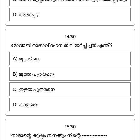
D) അരാപ്പട്ട
14/50
മോവാബ് രാജാവ് ദഹന ബലിയർപ്പിച്ചത് എന്ത് ?
A) മുട്ടാടിനെ
B) മൂത്ത പുത്രനെ
C) ഇളയ പുത്രനെ
D) കാളയെ
15/50
നാമാന്റെ കുഷ്ഠം നിനക്കും നിന്റെ ----------------