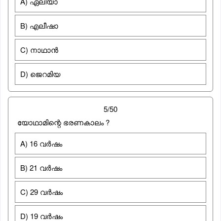
A) ഏലിയാ
B) എലീഷാ
C) നാഥാൻ
D) ജെറമിയ
5/50
യോഥാമിന്റെ ഭരണകാലം ?
A) 16 വര്‍ഷം
B) 21 വര്‍ഷം
C) 29 വര്‍ഷം
D) 19 വര്‍ഷം