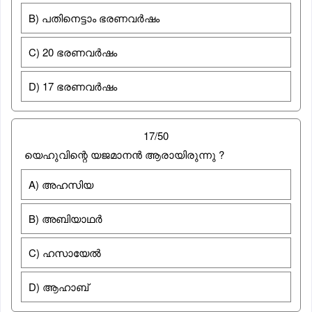
B) പതിനെട്ടാം ഭരണവർഷം
C) 20 ഭരണവർഷം
D) 17 ഭരണവർഷം
17/50
യെഹുവിന്റെ യജമാനൻ ആരായിരുന്നു ?
A) അഹസിയ
B) അബിയാഥർ
C) ഹസായേൽ
D) ആഹാബ്