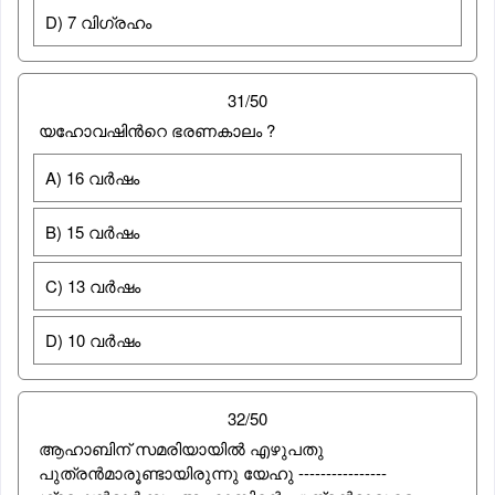
D) 7 വിഗ്രഹം
31/50
യഹോവഷിൻറെ ഭരണകാലം ?
A) 16 വർഷം
B) 15 വർഷം
C) 13 വർഷം
D) 10 വർഷം
32/50
ആഹാബിന് സമരിയായില്‍ എഴുപതു
പുത്രന്‍മാരൂണ്ടായിരുന്നു യേഹു ----------------