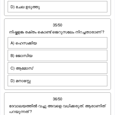
D) ചേല ഉടുത്തു
35/50
നിഷ്കളങ്ക രക്തം കൊണ്ട് ജെറുസലേം നിറച്ചതാരാണ് ?
A) ഹെസക്കിയ
B) ജോസിയ
C) ആമോസ്
D) മനാസ്സേ
36/50
ദേവാലയത്തിൽ വച്ചു അവളെ വധിക്കരുത്. ആരാണിത്
പറയുന്നത് ?