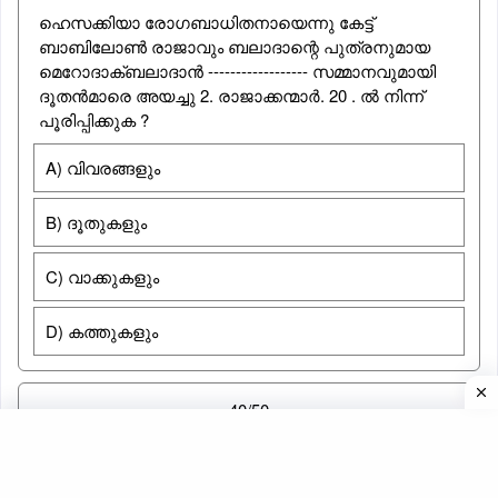
ഹെസക്കിയാ രോഗബാധിതനായെന്നു കേട്ട്
ബാബിലോണ്‍ രാജാവും ബലാദാന്റെ പുത്രനുമായ
മെറോദാക്ബലാദാന്‍ ------------------ സമ്മാനവുമായി
ദൂതന്‍മാരെ അയച്ചു 2. രാജാക്കന്മാര്‍. 20 . ല്‍ നിന്ന്
പൂരിപ്പിക്കുക ?
A) വിവരങ്ങളും
B) ദൂതുകളും
C) വാക്കുകളും
D) കത്തുകളും
40/50
ഇസ്രായേലിനെ ആക്രമിച്ചപ്പോള്‍ സിറിയാക്കാര്‍ ഒരു -
----------------- തട്ടിക്കൊണ്ടു പോയിരുന്നു അവള്‍
നാമാന്റെ ഭാര്യയുടെ പരിചാരികയായി