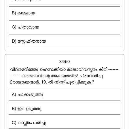
B) മക്കളായ
C) പിതാവായ
D) സ്നേഹിതനായ
34/50
വിവരമറിഞ്ഞു ഹെസക്കിയാ രാജാവ് വസ്ത്രം കീറി -------
------- കര്‍ത്താവിന്റെ ആലയത്തില്‍ പ്രവേശിച്ചു
2രാജാക്കന്മാര്‍. 19. ല്‍ നിന്ന് പൂരിപ്പിക്കുക ?
A) ചാക്കുടുത്തു
B) ഇലഉടുത്തു
C) വസ്ത്രം ധരിച്ചു