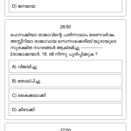
D) ജനമായ
26/50
ഹെസക്കിയാ രാജാവിന്റെ പതിന്നാലാം ഭരണവര്‍ഷം
അസ്സീറിയാ രാജാവായ സെന്നാക്കെരീബ് യുദായുടെ
സുരക്ഷിത നഗരങ്ങള്‍ ആക്രമിച്ചു ---------------
2രാജാക്കന്മാര്‍. 18. ല്‍ നിന്നു പൂരിപ്പിക്കുക ?
A) വിജയിച്ചു
B) തോല്പിച്ചു
C) കൈക്കലാക്കി
D) കീഴടക്കി
27/50