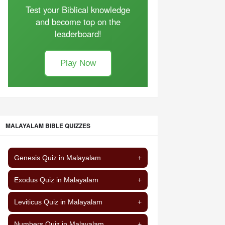
Test your Biblical knowledge
and become top on the
leaderboard!
Play Now
MALAYALAM BIBLE QUIZZES
Genesis Quiz in Malayalam
+
Exodus Quiz in Malayalam
+
Leviticus Quiz in Malayalam
+
Numbers Quiz in Malayalam
+