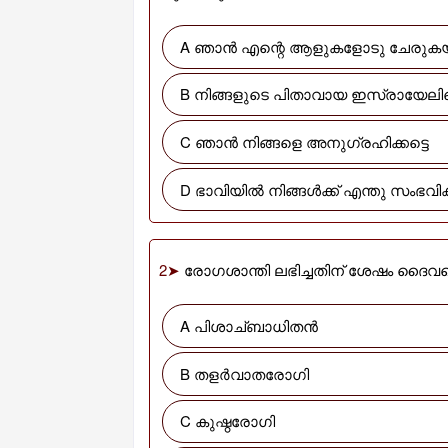
A ഞാൻ എന്റെ ആളുകളോടു ചേരുക
B നിങ്ങളുടെ പിതാവായ ഇസ്രായേലിന
C ഞാൻ നിങ്ങളെ അനുഗ്രഹിക്കട്ടെ
D ഭാവിയിൽ നിങ്ങൾക്ക് എന്തു സംഭവ
2➤
രോഗശാന്തി ലഭിച്ചതിന് ശേഷം ദൈവത്തെ
A പിശാച്ബാധിതൻ
B തളർവാതരോഗി
C കുഷ്ഠരോഗി