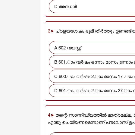
D അന്ധൻ
3➤
പ്രളയശേഷം ഭൂമി തീർത്തും ഉണങ്ങി
A 602 വയസ്സ്
B 601.ാം വർഷം ഒന്നാം മാസം ഒന്നാം
C 600.ാം വർഷം 2.ാം മാസം 17 .ാം
D 601.ാം വർഷം 2.ാം മാസം 27.ാം
4➤
തന്റെ സാന്നിദ്ധ്യത്തിൽ മാത്രമല്ല,
എന്തു ചെയ്യണമെന്നാണ് പൗലോസ് ഉപദേ