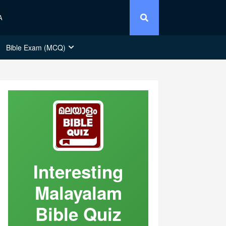
A
Bible Exam (MCQ)
Interesting
Malayalam
Bible Quiz