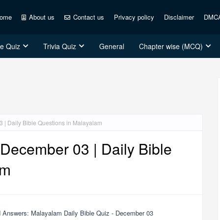
ome
About us
Contact us
Privacy policy
Disclaimer
DMC
ce Quiz
Trivia Quiz
General
Chapter wise (MCQ)
 | Daily Bible Questions in Malayalam
December 03 | Daily Bible
am
 Answers: Malayalam Daily Bible Quiz - December 03