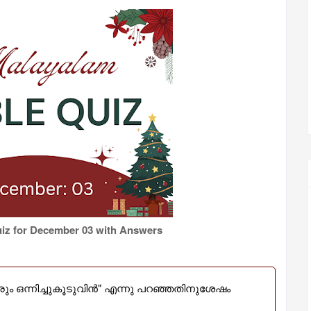
iz for December 03 with Answers
രും ഒന്നിച്ചുകൂടുവിൻ" എന്നു പറഞ്ഞതിനുശേഷം