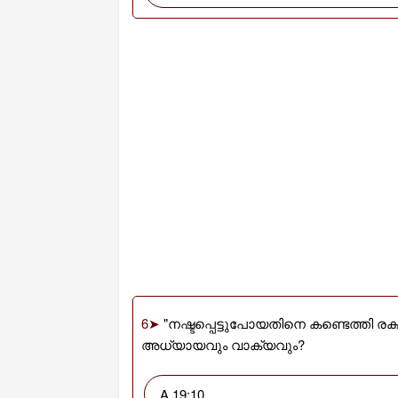
6➤
"നഷ്ടപ്പെട്ടുപോയതിനെ കണ്ടെത്തി രക്
അധ്യായവും വാക്യവും?
A 19:10